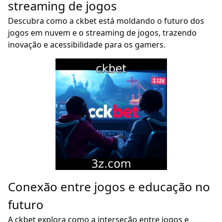
streaming de jogos
Descubra como a ckbet está moldando o futuro dos
jogos em nuvem e o streaming de jogos, trazendo
inovação e acessibilidade para os gamers.
Conexão entre jogos e educação no
futuro
A ckbet explora como a interseção entre jogos e