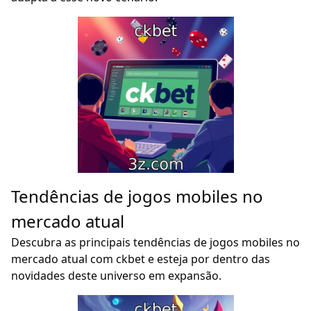
Tendências de jogos mobiles no
mercado atual
Descubra as principais tendências de jogos mobiles no
mercado atual com ckbet e esteja por dentro das
novidades deste universo em expansão.