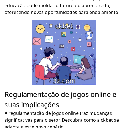
educação pode moldar o futuro do aprendizado,
oferecendo novas oportunidades para engajamento.
Regulamentação de jogos online e
suas implicações
A regulamentação de jogos online traz mudanças
significativas para o setor. Descubra como a ckbet se
adapta a esse novo cenário.