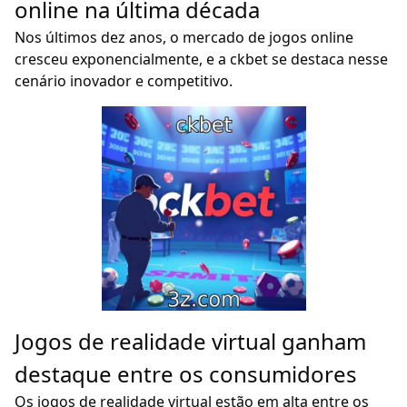
online na última década
Nos últimos dez anos, o mercado de jogos online
cresceu exponencialmente, e a ckbet se destaca nesse
cenário inovador e competitivo.
Jogos de realidade virtual ganham
destaque entre os consumidores
Os jogos de realidade virtual estão em alta entre os