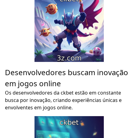
Desenvolvedores buscam inovação
em jogos online
Os desenvolvedores da ckbet estão em constante
busca por inovação, criando experiências únicas e
envolventes em jogos online.