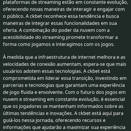
plataformas de streaming estão em constante evolução,
oferecendo novas maneiras de interagir e engajar com
o público. A ckbet reconhece essa tendência e busca
maneiras de integrar essas funcionalidades em sua
oferta. A combinação do poder da nuvem com a
acessibilidade do streaming promete transformar a
forma como jogamos e interagimos com os jogos.
À medida que a infraestrutura de internet melhora e as
velocidades de conexão aumentam, espera-se que mais
usuários adotem essas tecnologias. A ckbet está
comprometida em liderar essa transição, investindo em
parcerias e tecnologias que garantam uma experiência
de jogo fluida e envolvente. Com o futuro dos jogos em
nuvem e streaming em constante evolução, é essencial
que os jogadores se mantenham informados sobre as
últimas tendências e inovações. A ckbet está aqui para
guiá-los nessa jornada, oferecendo recursos e
informações que ajudarão a maximizar sua experiência