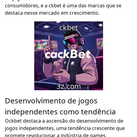
consumidores, e a ckbet é uma das marcas que se
destaca nesse mercado em crescimento.
Desenvolvimento de jogos
independentes como tendência
Ockbet destaca a ascensão do desenvolvimento de
jogos independentes, uma tendência crescente que
promete revolucionar a indústria de games.