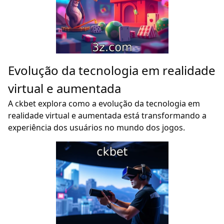
Evolução da tecnologia em realidade
virtual e aumentada
A ckbet explora como a evolução da tecnologia em
realidade virtual e aumentada está transformando a
experiência dos usuários no mundo dos jogos.