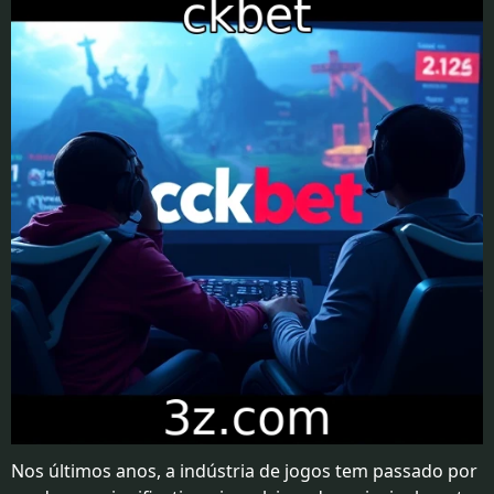
APOSTAS
ONLINE
PROMOÇÕES
ATUAIS
APLICATIVO
MÓVEL
SITE
CONFIÁVEL
CASSINO
ONLINE
Nos últimos anos, a indústria de jogos tem passado por