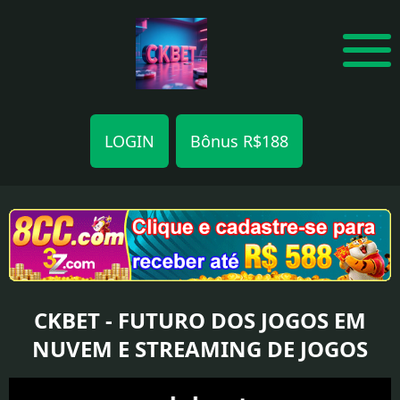
LOGIN
Bônus R$188
MÁQUINAS
CAÇA-
NÍQUEIS
BAIXAR
APP
CKBET - FUTURO DOS JOGOS EM
NUVEM E STREAMING DE JOGOS
TODOS
OS
JOGOS