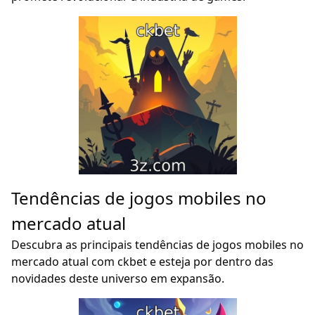
Tendências de jogos mobiles no
mercado atual
Descubra as principais tendências de jogos mobiles no
mercado atual com ckbet e esteja por dentro das
novidades deste universo em expansão.