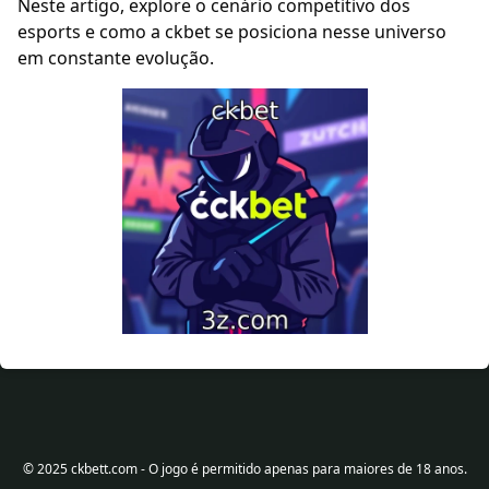
Neste artigo, explore o cenário competitivo dos
esports e como a ckbet se posiciona nesse universo
em constante evolução.
© 2025 ckbett.com - O jogo é permitido apenas para maiores de 18 anos.