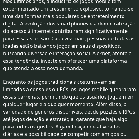
Nos últimos anos, a indústria de jogos mobile tem
experimentado um crescimento explosivo, tornando-se
PAGAMENTOS
uma das formas mais populares de entretenimento
RÁPIDOS
digital. A evolução dos smartphones e a democratização
do acesso à internet contribuíram significativamente
PLATAFORMA
para essa ascensão. Cada vez mais, pessoas de todas as
OFICIAL
idades estão baixando jogos em seus dispositivos,
buscando diversão e interação social. A ckbet, atenta a
essa tendência, investe em oferecer uma plataforma
que atenda a essa nova demanda.
Enquanto os jogos tradicionais costumavam ser
limitados a consoles ou PCs, os jogos mobile quebraram
essas barreiras, permitindo que os usuários joguem em
qualquer lugar e a qualquer momento. Além disso, a
variedade de gêneros disponíveis, desde puzzles e RPGs
até jogos de ação e estratégia, garante que haja algo
para todos os gostos. A gamificação de atividades
diárias e a possibilidade de competir com amigos ou